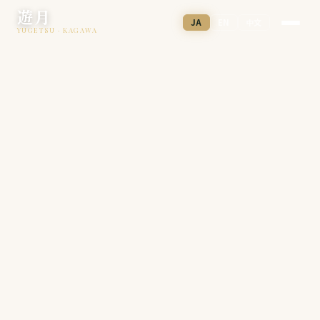
遊月
JA
EN
中文
YUGETSU · KAGAWA