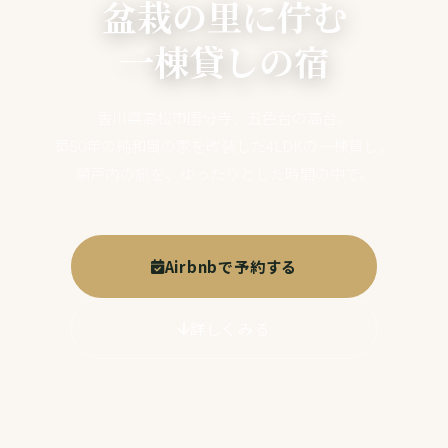
盆栽の里に佇む
一棟貸しの宿
香川県高松市国分寺、五色台の高台。
築50年の純和風の家を改装した4LDKの一棟貸し。
瀬戸内の旅を、ゆったりとした時間の中で。
Airbnbで予約する
詳しくみる